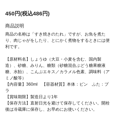
450円(税込486円)
商品説明
商品の名称は「すき焼きのたれ」ですが、お魚を煮た
り、肉じゃがをしたり、とにかく煮物をするときには便
利です。
【原材料名】しょうゆ（大豆・小麦を含む、国内製
造）、砂糖、みりん、糖類（砂糖混合ぶどう糖果糖液
糖、水飴）、こんぶエキス／カラメル色素、調味料（ア
ミノ酸等）
【内容量】360ml 【容器材質】本体：ビン ふた：プ
ラ
【賞味期限】製造日より1年
【保存方法】直射日光を避けて保存してください。開栓
後は冷蔵庫に保存し、お早めにお使いください。